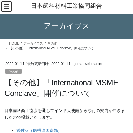
コ
ナ
日本歯科材料工業協同組合
ン
ビ
テ
ゲ
ン
ー
アーカイブス
ツ
シ
へ
ョ
ス
ン
HOME
アーカイブス
その他
キ
に
【その他】「International MSME Conclave」開催について
ッ
移
プ
動
2022-01-14
/ 最終更新日時 :
2022-01-14
jdma_webmaster
その他
【その他】「International MSME
Conclave」開催について
日本歯科商工協会を通してインド大使館から添付の案内が届きま
したので掲載いたします。
送付状（医機連国際部）