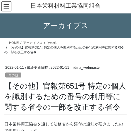
コ
ナ
日本歯科材料工業協同組合
ン
ビ
テ
ゲ
ン
ー
アーカイブス
ツ
シ
へ
ョ
ス
ン
HOME
アーカイブス
その他
キ
に
【その他】官報第651号 特定の個人を識別するための番号の利用等に関する省令
ッ
移
の一部を改正する省令
プ
動
2022-01-11
/ 最終更新日時 :
2022-01-11
jdma_webmaster
その他
【その他】官報第651号 特定の個人
を識別するための番号の利用等に
関する省令の一部を改正する省令
日本歯科商工協会を通して法務省から添付の通知が届きましたの
で掲載いたします。