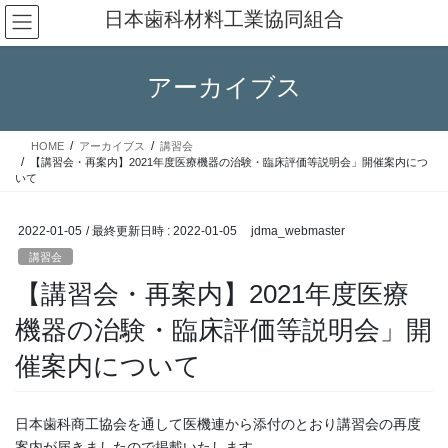
コ
ナ
日本歯科材料工業協同組合
ン
ビ
テ
ゲ
ン
ー
アーカイブス
ツ
シ
へ
ョ
ス
ン
HOME
アーカイブス
講習会
キ
に
【講習会・再案内】2021年度医療機器の治験・臨床評価等説明会」開催案内につ
ッ
移
いて
プ
動
2022-01-05
/ 最終更新日時 :
2022-01-05
jdma_webmaster
講習会
【講習会・再案内】2021年度医療
機器の治験・臨床評価等説明会」開
催案内について
日本歯科商工協会を通して医機連から添付のとおり講習会の再度
案内が届きましたので掲載いたします。